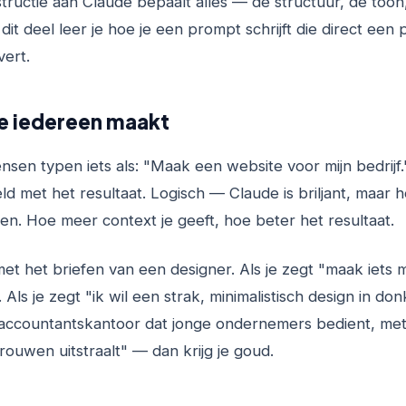
tructie aan Claude bepaalt alles — de structuur, de toon
 dit deel leer je hoe je een prompt schrijft die direct een
vert.
ie iedereen maakt
en typen iets als: "Maak een website voor mijn bedrijf."
ld met het resultaat. Logisch — Claude is briljant, maar h
en. Hoe meer context je geeft, hoe beter het resultaat.
met het briefen van een designer. Als je zegt "maak iets mo
. Als je zegt "ik wil een strak, minimalistisch design in d
 accountantskantoor dat jonge ondernemers bedient, me
trouwen uitstraalt" — dan krijg je goud.