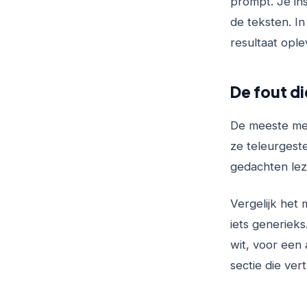
prompt. Je ins
de teksten. In
resultaat ople
De fout d
De meeste mens
ze teleurgeste
gedachten lez
Vergelijk het 
iets generieks
wit, voor een
sectie die ver