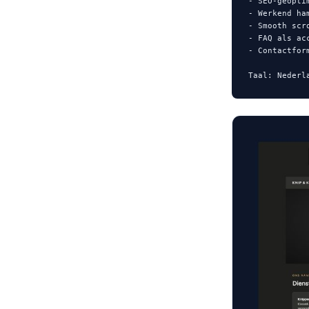
- SEO-geopti
- Werkend ha
- Smooth scro
- FAQ als acc
- Contactfor
Taal: Nederl