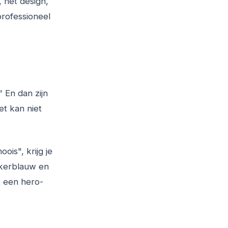
, het design,
 professioneel
 En dan zijn
et kan niet
ois", krijg je
onkerblauw en
t een hero-