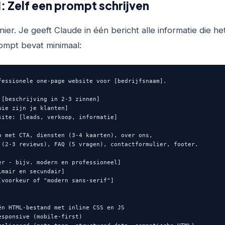
: Zelf een prompt schrijven
ier. Je geeft Claude in één bericht alle informatie die he
mpt bevat minimaal:
fessionele one-page website voor [bedrijfsnaam].

 [beschrijving in 2-3 zinnen]

wie zijn je klanten]

site: [leads, verkoop, informatie]

o met CTA, diensten (3-4 kaarten), over ons,

 (2-3 reviews), FAQ (5 vragen), contactformulier, footer.

er - bijv. modern en professioneel]

imair en secundair]

[voorkeur of "modern sans-serif"]

én HTML-bestand met inline CSS en JS

esponsive (mobile-first)
