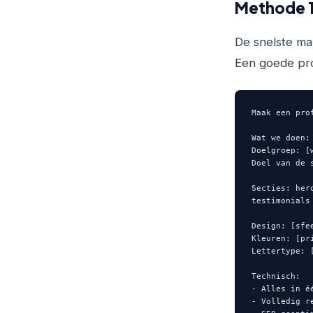
Methode 1
De snelste man
Een goede pro
Maak een pro
Wat we doen:
Doelgroep: [
Doel van de 
Secties: her
testimonials
Design: [sfe
Kleuren: [pr
Lettertype: 
Technisch:

- Alles in é
- Volledig r