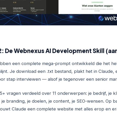
: De Webnexus AI Development Skill (aa
ebben een complete mega-prompt ontwikkeld die het he
lijnt. Je download een .txt bestand, plakt het in Claude,
oor stap interviewen — alsof je tegenover een senior mar
 45+ vragen verdeeld over 11 onderwerpen: je bedrijf, je kl
je branding, je doelen, je content, je SEO-wensen. Op ba
uwt Claude een complete website met alles erop en er