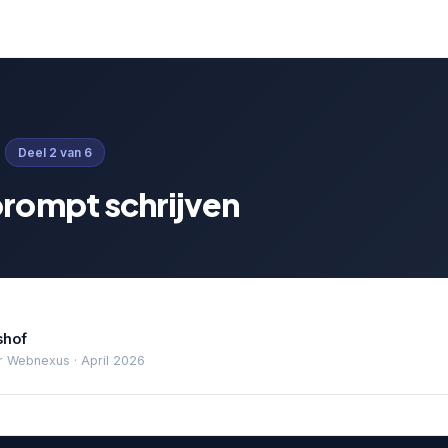
Deel 2 van 6
prompt schrijven
shof
 Webnexus · April 2026