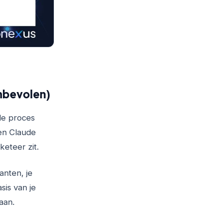
nbevolen)
le proces
 en Claude
keteer zit.
anten, je
sis van je
aan.