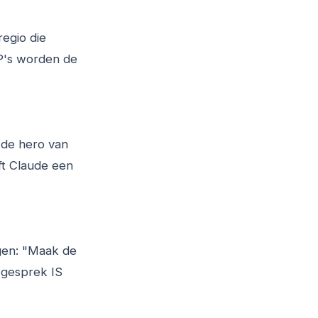
regio die
USP's worden de
 de hero van
ft Claude een
ngen: "Maak de
 gesprek IS