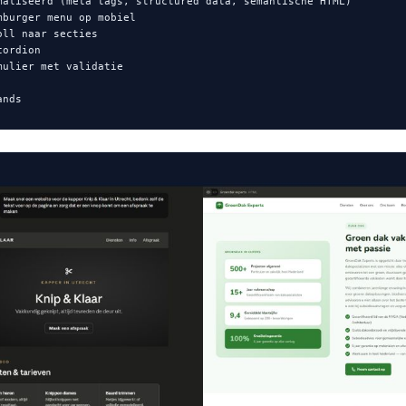
maliseerd (meta tags, structured data, semantische HTML)

mburger menu op mobiel

ll naar secties

ordion

mulier met validatie

ands