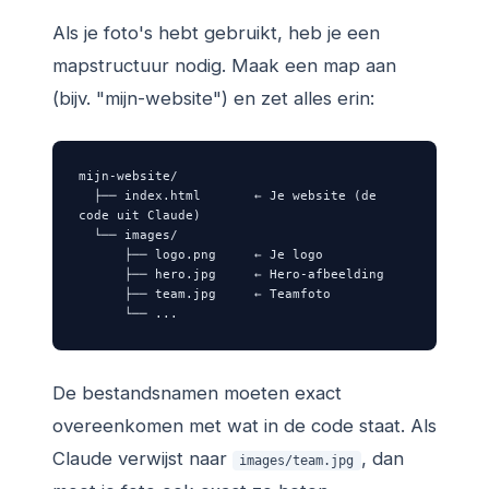
Als je foto's hebt gebruikt, heb je een
mapstructuur nodig. Maak een map aan
(bijv. "mijn-website") en zet alles erin:
mijn-website/

  ├── index.html       ← Je website (de 
code uit Claude)

  └── images/

      ├── logo.png     ← Je logo

      ├── hero.jpg     ← Hero-afbeelding

      ├── team.jpg     ← Teamfoto

      └── ...
De bestandsnamen moeten exact
overeenkomen met wat in de code staat. Als
Claude verwijst naar
, dan
images/team.jpg