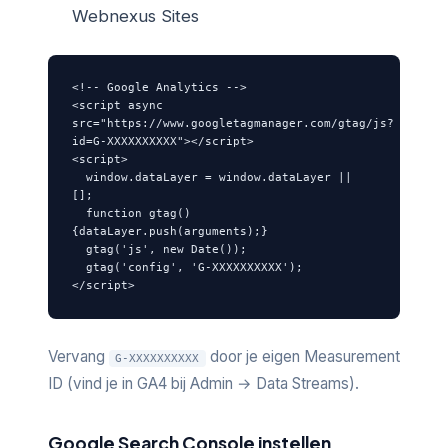
Webnexus Sites
<!-- Google Analytics -->

<script async 
src="https://www.googletagmanager.com/gtag/js?
id=G-XXXXXXXXXX"></script>

<script>

  window.dataLayer = window.dataLayer || 
[];

  function gtag()
{dataLayer.push(arguments);}

  gtag('js', new Date());

  gtag('config', 'G-XXXXXXXXXX');

</script>
Vervang
door je eigen Measurement
G-XXXXXXXXXX
ID (vind je in GA4 bij Admin → Data Streams).
Google Search Console instellen