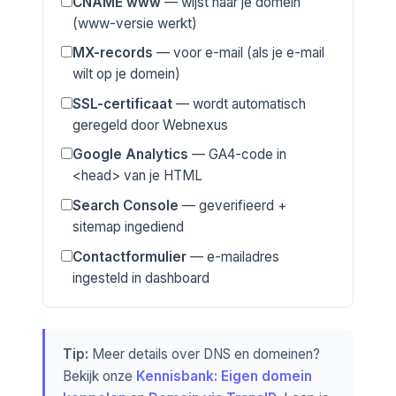
CNAME www
— wijst naar je domein
(www-versie werkt)
MX-records
— voor e-mail (als je e-mail
wilt op je domein)
SSL-certificaat
— wordt automatisch
geregeld door Webnexus
Google Analytics
— GA4-code in
<head> van je HTML
Search Console
— geverifieerd +
sitemap ingediend
Contactformulier
— e-mailadres
ingesteld in dashboard
Tip:
Meer details over DNS en domeinen?
Bekijk onze
Kennisbank: Eigen domein