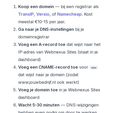
Koop een domein
— bij een registrar als
TransIP
,
Versio
, of
Namecheap
. Kost
meestal €10-15 per jaar.
Ga naar je DNS-instellingen
bij je
domeinregistrar
Voeg een A-record toe
dat wijst naar het
IP-adres van Webnexus Sites (staat in je
dashboard)
Voeg een CNAME-record toe
voor
www
dat wijst naar je domein (zodat
www.jouwbedrijf.nl ook werkt)
Voeg je domein toe
in je Webnexus Sites
dashboard
Wacht 5-30 minuten
— DNS-wijzigingen
hebben even nodig om door te werken