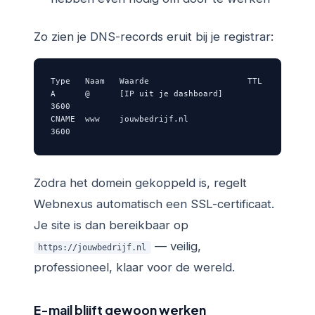
Zo zien je DNS-records eruit bij je registrar:
Type   Naam   Waarde                    TTL

A      @      [IP uit je dashboard]      
3600

CNAME  www    jouwbedrijf.nl             
3600
Zodra het domein gekoppeld is, regelt
Webnexus automatisch een SSL-certificaat.
Je site is dan bereikbaar op
— veilig,
https://jouwbedrijf.nl
professioneel, klaar voor de wereld.
E-mail blijft gewoon werken