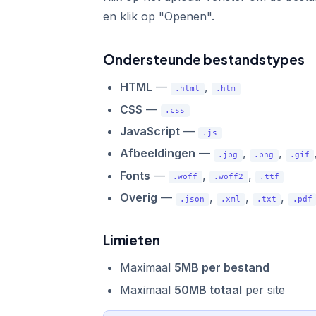
en klik op "Openen".
Ondersteunde bestandstypes
HTML
—
,
.html
.htm
CSS
—
.css
JavaScript
—
.js
Afbeeldingen
—
,
,
.jpg
.png
.gif
Fonts
—
,
,
.woff
.woff2
.ttf
Overig
—
,
,
,
.json
.xml
.txt
.pdf
Limieten
Maximaal
5MB per bestand
Maximaal
50MB totaal
per site