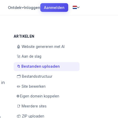
Aanmelden
Ontdek
Inloggen
ARTIKELEN
🤖 Website genereren met AI
🚀 Aan de slag
📁 Bestanden uploaden
🗂️ Bestandsstructuur
 in
✏️ Site bewerken
🌐 Eigen domein koppelen
📑 Meerdere sites
📦 ZIP uploaden
n