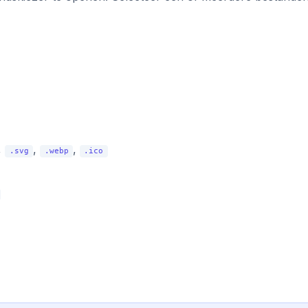
,
,
,
.svg
.webp
.ico