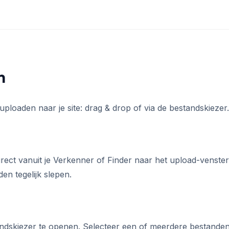
n
ploaden naar je site: drag & drop of via de bestandskiezer.
irect vanuit je Verkenner of Finder naar het upload-venster
en tegelijk slepen.
andskiezer te openen. Selecteer een of meerdere bestande