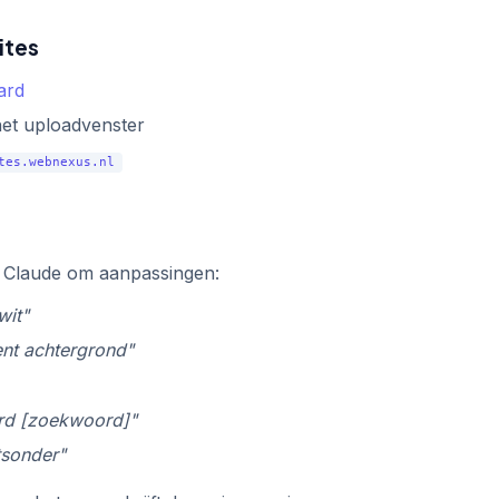
ites
ard
et uploadvenster
tes.webnexus.nl
ag Claude om aanpassingen:
wit"
ent achtergrond"
rd [zoekwoord]"
tsonder"