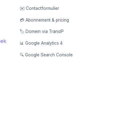
✉️ Contactformulier
💳 Abonnement & pricing
🏷️ Domein via TransIP
eek
📊 Google Analytics 4
🔍 Google Search Console