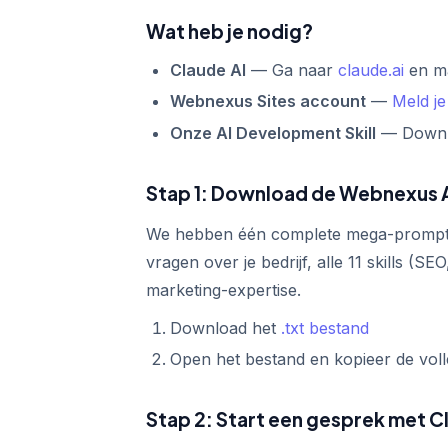
Wat heb je nodig?
Claude AI
— Ga naar
claude.ai
en ma
Webnexus Sites account
—
Meld je
Onze AI Development Skill
— Downlo
Stap 1: Download de Webnexus A
We hebben één complete mega-prompt ge
vragen over je bedrijf, alle 11 skills (S
marketing-expertise.
Download het
.txt bestand
Open het bestand en kopieer de voll
Stap 2: Start een gesprek met C