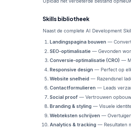
Upload het verbeterde bestand opnieuw 
Skills bibliotheek
Naast de complete AI Development Skill
Landingspagina bouwen
— Converte
SEO-optimalisatie
— Gevonden word
Conversie-optimalisatie (CRO)
— Me
Responsive design
— Perfect op el
Website snelheid
— Razendsnel lad
Contactformulieren
— Leads verza
Social proof
— Vertrouwen opbou
Branding & styling
— Visuele identite
Webteksten schrijven
— Overtuige
Analytics & tracking
— Resultaten 