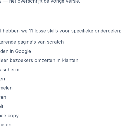
— het overschrijft de vorige versie.
 hebben we 11 losse skills voor specifieke onderdelen:
rende pagina's van scratch
en in Google
er bezoekers omzetten in klanten
k scherm
en
melen
wen
it
nde copy
meten