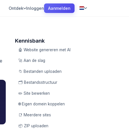
Aanmelden
Ontdek
Inloggen
Kennisbank
🤖 Website genereren met AI
te
🚀 Aan de slag
📁 Bestanden uploaden
🗂️ Bestandsstructuur
✏️ Site bewerken
🌐 Eigen domein koppelen
📑 Meerdere sites
📦 ZIP uploaden