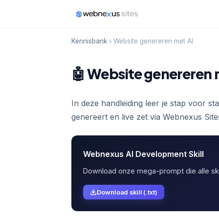
Kennisbank
› Website genereren met AI
🤖 Website genereren 
In deze handleiding leer je stap voor s
genereert en live zet via Webnexus Si
Webnexus AI Development Skill
Download onze mega-prompt die alle skil
Download skill (.txt)